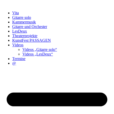
Zum
Inhalt
Vita
wechseln
Gitarre solo
Kammermusik
Gitarre und Orchester
LesDeux
Theaterprojekte
KunstFest PASSAGEN
Videos
Videos „Gitarre solo“
Videos „LesDeux“
Termine
@